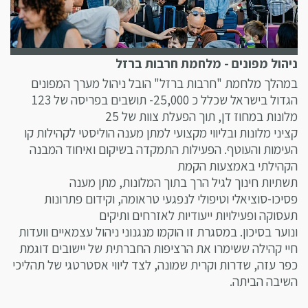
ניהול מפונים - מלחמת חרבות ברזל
במהלך מלחמת "חרבות ברזל" הובל ניהול מערך המפונים
הגדול בישראל שכלל כ 25,000- תושבים בפריסה של 123
מלונות במחוז דן, תוך הפעלת צוות של 25
קציני מלונות ובליווי מקצועי למתן מענה הוליסטי לקהילות קו
העימות והעוטף. הפעילות התמקדה בשיקום ואיחוד המבנה
הקהילתי באמצעות הקמת
תשתיות חינוך לגיל הרך בתוך המלונות, מתן מענה
פסיכו-סוציאלי וטיפולי לנפגעי טראומה, וקידום פתרונות
תעסוקה ופעילויות ייעודיות לאזרחים ותיקים
ונוער בסיכון. במסגרת זו הוקמו מנגנוני ניהול עצמאיים וועדות
חיי קהילה ששימרו את הרציפות החברתית של יישובים דוגמת
כפר עזה, שדרות וקרית שמונה, לצד ליווי אסטרטגי של תהליכי
השיבה הביתה.