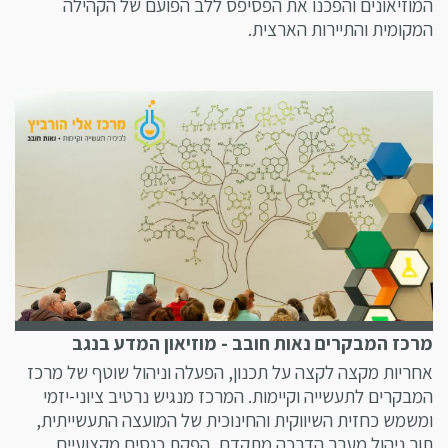
המוזיאונים והפכנו את הפסיפס ללב הפועם של הקהילה
המקומית והתיירות הארצית.
מרכז המבקרים נאות חובב - מוזיאון המדע בנגב
אחריות מקצה לקצה על תכנון, הפעלה וניהול שוטף של מרכז
המבקרים לתעשייה וקיימות. המרכז מנגיש נרטיב ציוני-יזמי
ומשמש כחזית השיווקית והחינוכית של המועצה התעשייתית,
תוך ניהול מערך הדרכה מתקדם, הפקת כנסים מקצועיים,